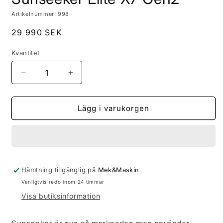
Artikelnummer: 998
Ordinarie
29 990 SEK
pris
Kvantitet
Minska
Öka
kvantitet
kvantitet
för
för
Sunseeker
Sunseeker
Lägg i varukorgen
Elite
Elite
X7
X7
Gen2
Gen2
Hämtning tillgänglig på
Mek&Maskin
Vanligtvis redo inom 24 timmar
Visa butiksinformation