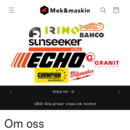
vidare
till
Varukorg
innehåll
Hitta hit
OBS! Alla priser visas ink moms!
Om oss