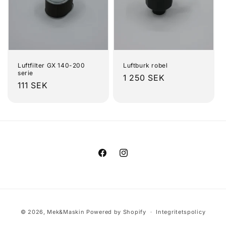
Luftfilter GX 140-200
Luftburk robel
serie
Ordinarie
1 250 SEK
Ordinarie
111 SEK
pris
pris
Facebook
Instagram
Betalningsmetoder
© 2026,
Mek&Maskin
Powered by Shopify
Integritetspolicy