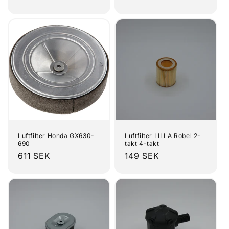
pris
pris
Luftfilter Honda GX630-
Luftfilter LILLA Robel 2-
690
takt 4-takt
Ordinarie
611 SEK
Ordinarie
149 SEK
pris
pris