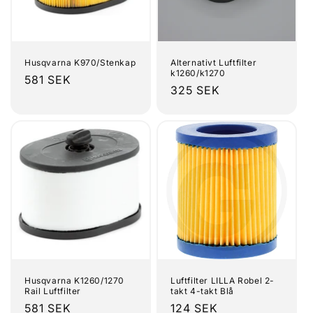
:
Husqvarna K970/Stenkap
Alternativt Luftfilter
k1260/k1270
Ordinarie
581 SEK
Ordinarie
325 SEK
pris
pris
Husqvarna K1260/1270
Luftfilter LILLA Robel 2-
Rail Luftfilter
takt 4-takt Blå
Ordinarie
581 SEK
Ordinarie
124 SEK